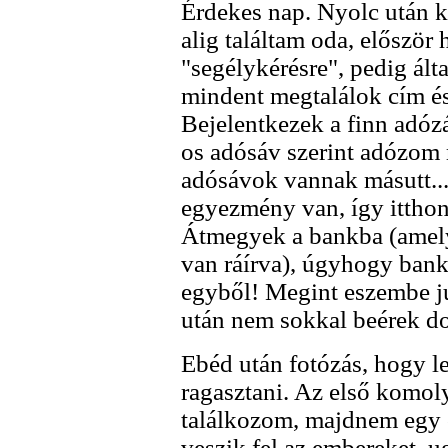
Érdekes nap. Nyolc után k
alig találtam oda, először
"segélykérésre", pedig ál
mindent megtalálok cím és 
Bejelentkezek a finn adóz
os adósáv szerint adózom 
adósávok vannak másutt...
egyezmény van, így ittho
Átmegyek a bankba (amely
van ráírva), úgyhogy bank
egyből! Megint eszembe jut
után nem sokkal beérek do
Ebéd után fotózás, hogy l
ragasztani. Az első komoly
találkozom, majdnem egy ó
veszik fel az embereket, u