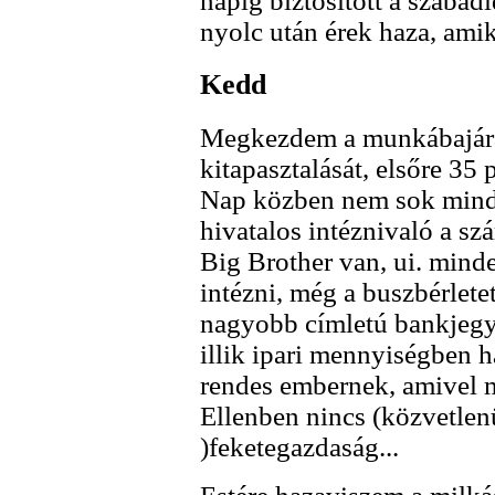
napig biztosított a szabad
nyolc után érek haza, ami
Kedd
Megkezdem a munkábajárá
kitapasztalását, elsőre 35 
Nap közben nem sok minde
hivatalos intéznivaló a s
Big Brother van, ui. mind
intézni, még a buszbérletet 
nagyobb címletú bankjegy
illik ipari mennyiségben 
rendes embernek, amivel mé
Ellenben nincs (közvetlen
)feketegazdaság...