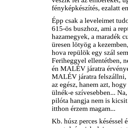
fényképkészítés, ezalatt en
Épp csak a leveleimet tud
615-ös buszhoz, ami a rep
hazamegyek, a maradék cu
üresen lötyög a kezemben,
hova repülök egy szál sem
Feriheggyel ellentétben, 
én MALÉV járatra érvénye
MALÉV járatra felszállni, 
az egész, hanem azt, hogy
ülnék-e szívesebben... Na,
pilóta hangja nem is kicsit
itthon érzem magam...
Kb. húsz perces késéssel