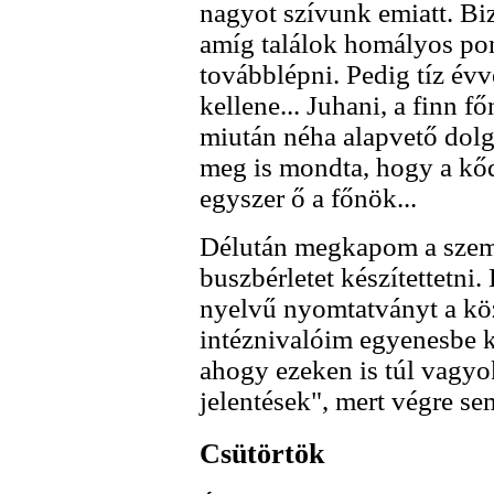
nagyot szívunk emiatt. Bi
amíg találok homályos po
továbblépni. Pedig tíz évv
kellene... Juhani, a finn 
miután néha alapvető dolg
meg is mondta, hogy a kőd
egyszer ő a főnök...
Délután megkapom a szemé
buszbérletet készítettetni
nyelvű nyomtatványt a közv
intéznivalóim egyenesbe ke
ahogy ezeken is túl vagyo
jelentések", mert végre se
Csütörtök