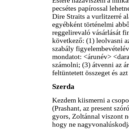
Estére hazaviszem a milká
pecsétes papírossal lehetn
Dire Straits a vurlitzerré 
egyébként történelmi abbő
reggelirevaló vásárlását f
következő: (1) leolvasni az
szabály figyelembevételéve
mondatot: <árunév> <dara
számolni; (3) átvenni az ár
feltüntetett összeget és a
Szerda
Kezdem kiismerni a csopor
(Prashant, az present szóró
gyors, Zoltánnal viszont n
hogy ne nagyvonalúskodja 