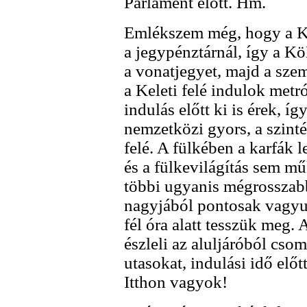
Parlament előtt. Hm.
Emlékszem még, hogy a Kel
a jegypénztárnál, így a K
a vonatjegyet, majd a sz
a Keleti felé indulok metró
indulás előtt ki is érek, í
nemzetközi gyors, a szin
felé. A fülkében a karfák l
és a fülkevilágítás sem mű
többi ugyanis mégrosszabb
nagyjából pontosak vagy
fél óra alatt tesszük meg. 
észleli az aluljáróból cso
utasokat, indulási idő előt
Itthon vagyok!