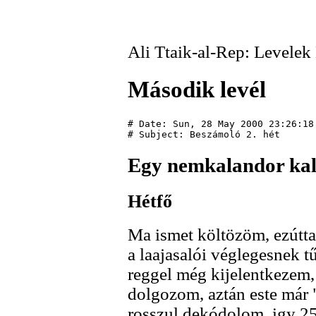
Ali Ttaik-al-Rep: Levelek
Második levél
# Date: Sun, 28 May 2000 23:26:18 
Egy nemkalandor kal
Hétfő
Ma ismet költözöm, ezútta
a laajasalói véglegesnek 
reggel még kijelentkezem, 
dolgozom, aztán este már 
rosszul dekódolom, igy 25