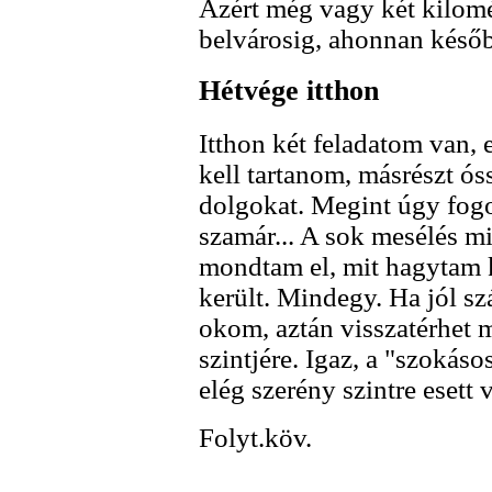
Azért még vagy két kilomé
belvárosig, ahonnan később
Hétvége itthon
Itthon két feladatom van,
kell tartanom, másrészt 
dolgokat. Megint úgy fogo
szamár... A sok mesélés mi
mondtam el, mit hagytam k
került. Mindegy. Ha jól sz
okom, aztán visszatérhet 
szintjére. Igaz, a "szokás
elég szerény szintre esett v
Folyt.köv.