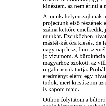
kinéztem, az nem érinti a 
A munkahelyen zajlanak az
projectunk első részének e
száma kettőre emelkedik, j
munkát. Ezenközben hivata
másfél-két óra kiesés, de 
nagy nap lesz, finn szemé
jó vízumom. A bürokrácia i
magyarhoz szokott, az vil
rugalmasnak tartja. Probál
eredményt elérni egy hiva
tudok, mert kicsúszom az i
is kapom majd.
Otthon folytatom a bútorok