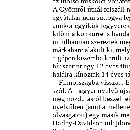
az utolsó miskolci vonatot 
A Gyömrői útnál felszáll
egyátalán nem suttogva le
amikor egyikük fegyvere c
kilőni a konkurrens banda 
mindhárman szereztek meg
márkaharc alakult ki, mely
a gépen kezembe került a
hír szerint egy 12 eves fi
halálra kínoztak 14 éves 
-- Finnországba vissza... 
szól. A magyar nyelvű újs
megmozdulásról beszélnek
nyelvűben (amit a mellett
olvasgatott) egy másik me
Harley-Davidson tulajdon