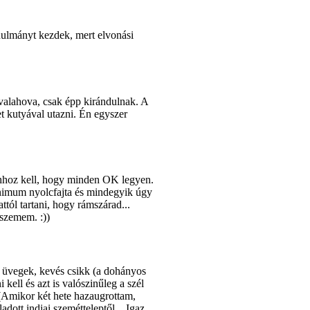
nulmányt kezdek, mert elvonási
 valahova, csak épp kirándulnak. A
t kutyával utazni. Én egyszer
ahhoz kell, hogy minden OK legyen.
inimum nyolcfajta és mindegyik úgy
ttól tartani, hogy rámszárad...
 szemem. :))
g üvegek, kevés csikk (a dohányos
kell és azt is valószinűleg a szél
 (Amikor két hete hazaugrottam,
tt indiai szemétteleptől... Igaz,