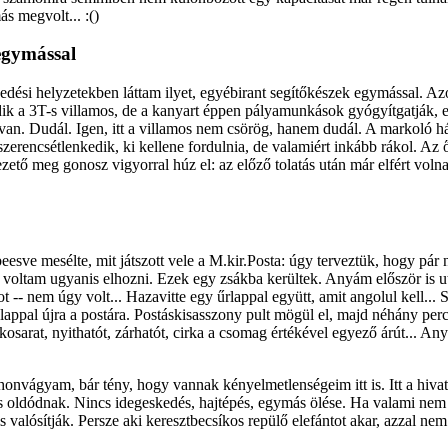
s megvolt... :()
egymással
kedési helyzetekben láttam ilyet, egyébirant segítőkészek egymással. A
odik a 3T-s villamos, de a kanyart éppen pályamunkások gyógyítgatják, 
an. Dudál. Igen, itt a villamos nem csörög, hanem dudál. A markoló h
zerencsétlenkedik, ki kellene fordulnia, de valamiért inkább rákol. Az 
ezető meg gonosz vigyorral húz el: az előző tolatás után már elfért volna
eesve mesélte, mit játszott vele a M.kir.Posta: úgy terveztük, hogy pár
voltam ugyanis elhozni. Ezek egy zsákba kerültek. Anyám először is ut
kot -- nem úgy volt... Hazavitte egy űrlappal együtt, amit angolul kell..
s lappal újra a postára. Postáskisasszony pult mögül el, majd néhány per
kosarat, nyithatót, zárhatót, cirka a csomag értékével egyező árút... A
onvágyam, bár tény, hogy vannak kényelmetlenségeim itt is. Itt a hivata
 oldódnak. Nincs idegeskedés, hajtépés, egymás ölése. Ha valami nem
is valósítják. Persze aki keresztbecsíkos repülő elefántot akar, azzal nem