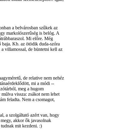
zonban a belvárosban szűkek az
egy markolószerűség is belóg. A
átrábbaraszol. Mi előre. Még
ő baja. Kb. az ötödik duda-szóra
 a villamossal, de büntetni kell az
 nagyméretű, de relative nem nehéz
ánaérdeklődött, mi a módi --
. Szótárból, meg a hugom
c múlva vissza: zsákot nem lehet
nyám feladta. Nem a csomagot,
l, a szolgáltató azért van, hogy
 megy, akkor ők javasolnak
 tudnak mit kezdeni. :)