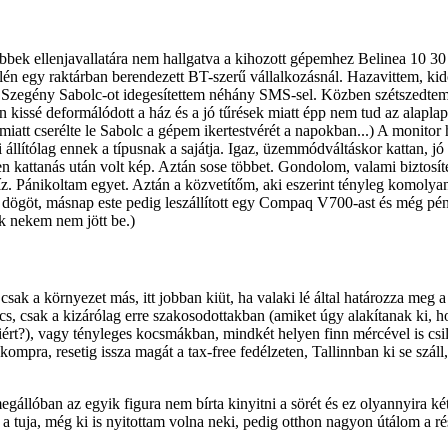
öbbek ellenjavallatára nem hallgatva a kihozott gépemhez Belinea 10 30 
élén egy raktárban berendezett BT-szerű vállalkozásnál. Hazavittem, kid
t. Szegény Sabolc-ot idegesítettem néhány SMS-sel. Közben szétszedtem
n kissé deformálódott a ház és a jó tűrések miatt épp nem tud az alaplap
tt cserélte le Sabolc a gépem ikertestvérét a napokban...) A monitor h
állítólag ennek a típusnak a sajátja. Igaz, üzemmódváltáskor kattan, 
n kattanás után volt kép. Aztán sose többet. Gondolom, valami biztosí
víz. Pánikoltam egyet. Aztán a közvetítőm, aki eszerint tényleg komolya
a dögöt, másnap este pedig leszállított egy Compaq V700-ast és még pénz
ak nekem nem jött be.)
sak a környezet más, itt jobban kiüt, ha valaki lé által határozza meg a 
cs, csak a kizárólag erre szakosodottakban (amiket úgy alakítanak ki, h
miért?), vagy tényleges kocsmákban, mindkét helyen finn mércével is csill
 kompra, resetig issza magát a tax-free fedélzeten, Tallinnban ki se szál
gállóban az egyik figura nem bírta kinyitni a sörét és ez olyannyira k
n a tuja, még ki is nyitottam volna neki, pedig otthon nagyon útálom a ré