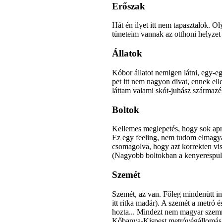
Erőszak
Hát én ilyet itt nem tapasztalok.
tüneteim vannak az otthoni helyzet 
Állatok
Kóbor állatot nemigen látni, egy-e
pet itt nem nagyon divat, ennek el
láttam valami skót-juhász származéko
Boltok
Kellemes meglepetés, hogy sok apr
Ez egy feeling, nem tudom elmagya
csomagolva, hogy azt korrekten viss
(Nagyobb boltokban a kenyerespult 
Szemét
Szemét, az van. Főleg mindenütt i
itt ritka madár). A szemét a metró 
hozta... Mindezt nem magyar szemme
Kőbanya-Kispest metróvégállomás s