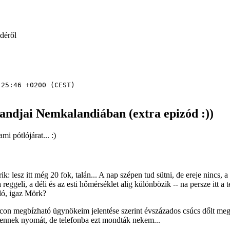
déről
25:46 +0200 (CEST)

ndjai Nemkalandiában (extra epizód :))
i pótlójárat... :)
k: lesz itt még 20 fok, talán... A nap szépen tud sütni, de ereje nincs
a reggeli, a déli és az esti hőmérséklet alig különbözik -- na persze itt a
nló, igaz Mörk?
on megbízható ügynökeim jelentése szerint évszázados csúcs dőlt meg: 
 ennek nyomát, de telefonba ezt mondták nekem...