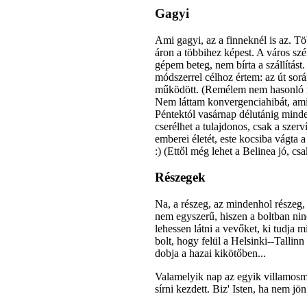
Gagyi
Ami gagyi, az a finneknél is az. T
áron a többihez képest. A város sz
gépem beteg, nem bírta a szállítás
módszerrel célhoz értem: az út sorá
működött. (Remélem nem hasonló mia
Nem láttam konvergenciahibát, ami 
Péntektól vasárnap délutánig minde
cserélhet a tulajdonos, csak a szer
emberei életét, este kocsiba vágta 
:) (Ettől még lehet a Belinea jó, cs
Részegek
Na, a részeg, az mindenhol részeg, c
nem egyszerű, hiszen a boltban nin
lehessen látni a vevőket, ki tudja 
bolt, hogy felül a Helsinki--Tallinn
dobja a hazai kikötőben...
Valamelyik nap az egyik villamosme
sírni kezdett. Biz' Isten, ha nem jö