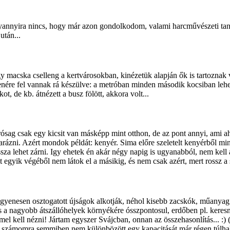
 Olyannyira nincs, hogy már azon gondolkodom, valami harcművészeti ta
után...
gy macska cselleng a kertvárosokban, kinézetük alapján ők is tartoznak
lenére fel vannak rá készülve: a metróban minden második kocsiban lehe
t, de kb. átnézett a busz fölött, akkora volt...
ósag csak egy kicsit van másképp mint otthon, de az pont annyi, ami 
rázni. Azért mondok példát: kenyér. Sima előre szeletelt kenyérből m
za lehet zárni. Igy ehetek én akár négy napig is ugyanabból, nem kell a
egyik végéből nem látok el a másikig, és nem csak azért, mert rossz a
ngyenesen osztogatott újságok alkotják, néhol kisebb zacskók, műanya
és a nagyobb átszállóhelyek környékére ósszpontosul, erdőben pl. keresni 
l kell nézni! Jártam egyszer Svájcban, onnan az összehasonlítás... :)
zámomra semmiben nem különbözött egy kapacitását már régen túlhalado