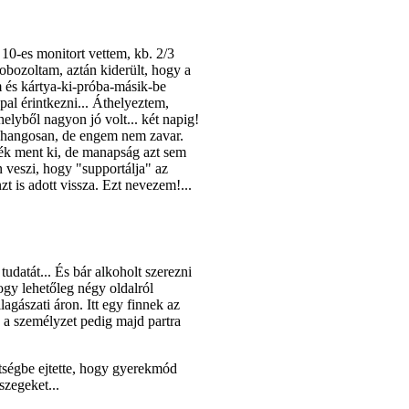
10-es monitort vettem, kb. 2/3
obozoltam, aztán kiderült, hogy a
 és kártya-ki-próba-másik-be
pal érintkezni... Áthelyeztem,
elyből nagyon jó volt... két napig!
jó hangosan, de engem nem zavar.
ték ment ki, de manapság azt sem
n veszi, hogy "supportálja" az
t is adott vissza. Ezt nevezem!...
tudatát... És bár alkoholt szerezni
ogy lehetőleg négy oldalról
agászati áron. Itt egy finnek az
l, a személyzet pedig majd partra
étségbe ejtette, hogy gyerekmód
szegeket...