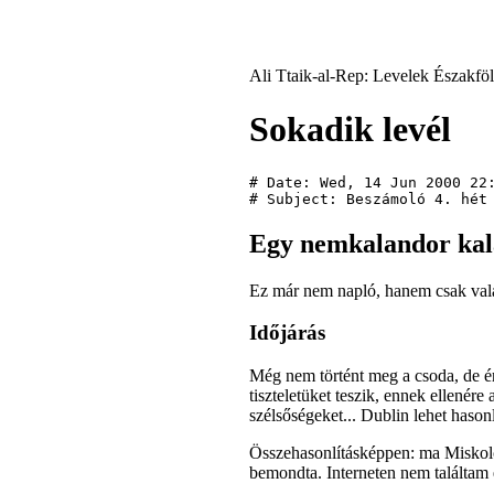
Ali Ttaik-al-Rep: Levelek Északföl
Sokadik levél
# Date: Wed, 14 Jun 2000 22:
Egy nemkalandor kala
Ez már nem napló, hanem csak valam
Időjárás
Még nem történt meg a csoda, de éri
tiszteletüket teszik, ennek ellenére 
szélsőségeket... Dublin lehet haso
Összehasonlításképpen: ma Miskolc
bemondta. Interneten nem találtam