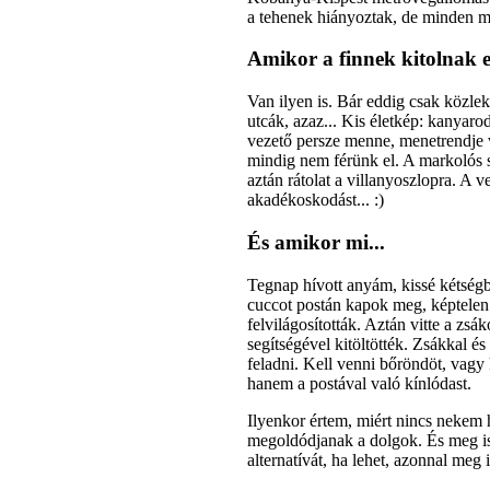
a tehenek hiányoztak, de minden má
Amikor a finnek kitolnak 
Van ilyen is. Bár eddig csak közle
utcák, azaz... Kis életkép: kanyar
vezető persze menne, menetrendje v
mindig nem férünk el. A markolós s
aztán rátolat a villanyoszlopra. A v
akadékoskodást... :)
És amikor mi...
Tegnap hívott anyám, kissé kétségb
cuccot postán kapok meg, képtelen 
felvilágosították. Aztán vitte a zsá
segítségével kitöltötték. Zsákkal é
feladni. Kell venni bőröndöt, vagy 
hanem a postával való kínlódast.
Ilyenkor értem, miért nincs nekem h
megoldódjanak a dolgok. És meg is
alternatívát, ha lehet, azonnal meg 