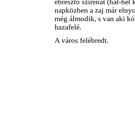
ébresztô szirénát (hat-hét 
napközben a zaj már elnyo
még álmodik, s van aki kó
hazafelé.
A város felébredt.