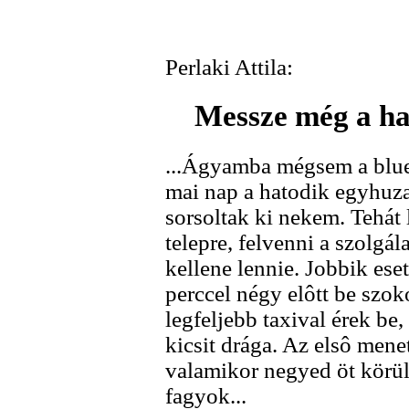
Perlaki Attila:
Messze még a haj
...Ágyamba mégsem a blue
mai nap a hatodik egyhuza
sorsoltak ki nekem. Tehát 
telepre, felvenni a szolgál
kellene lennie. Jobbik ese
perccel négy elôtt be szok
legfeljebb taxival érek b
kicsit drága. Az elsô mene
valamikor negyed öt körül
fagyok...