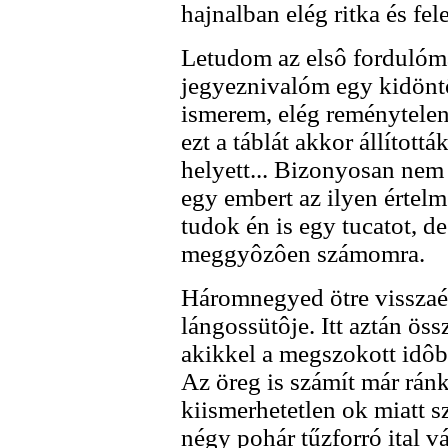
hajnalban elég ritka és fel
Letudom az elsô fordulóma
jegyeznivalóm egy kidöntö
ismerem, elég reménytelen 
ezt a táblát akkor állítottá
helyett... Bizonyosan nem 
egy embert az ilyen értel
tudok én is egy tucatot, d
meggyôzôen számomra.
Háromnegyed ötre visszaére
lángossütôje. Itt aztán ös
akikkel a megszokott idôbe
Az öreg is számít már ránk
kiismerhetetlen ok miatt 
négy pohár tűzforró ital v