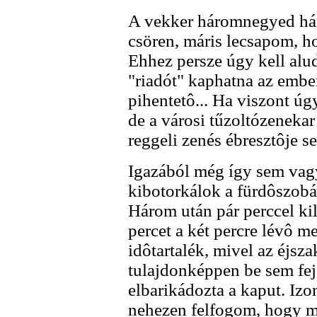
A vekker háromnegyed hár
csören, máris lecsapom, ho
Ehhez persze úgy kell alu
"riadót" kaphatna az embe
pihentetô... Ha viszont úg
de a városi tűzoltózenekar
reggeli zenés ébresztôje se
Igazából még így sem vag
kibotorkálok a fürdôszob
Három után pár perccel ki
percet a két percre lévô me
idôtartalék, mivel az éjsz
tulajdonképpen be sem fej
elbarikádozta a kaput. Iz
nehezen felfogom, hogy ma