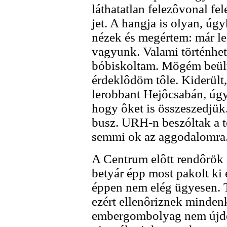
láthatatlan felezôvonal fel
jet. A hangja is olyan, ú
nézek és megértem: már l
vagyunk. Valami történhetet
bóbiskoltam. Mögém beült
érdeklôdöm tôle. Kiderült
lerobbant Hejôcsabán, úgy
hogy ôket is összeszedjük.
busz. URH-n beszóltak a t
semmi ok az aggodalomra
A Centrum elôtt rendôrök 
betyár épp most pakolt ki e
éppen nem elég ügyesen. T
ezért ellenôriznek mindenk
embergombolyag nem újdo