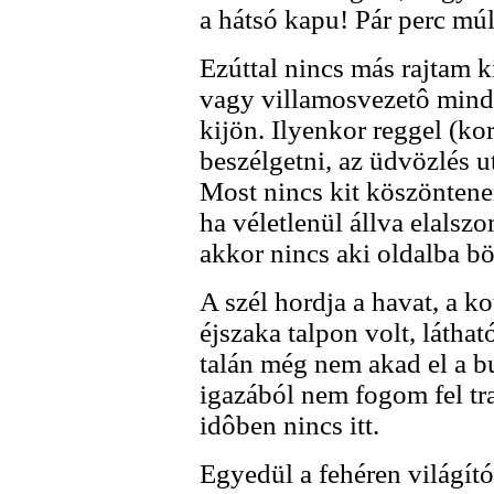
a hátsó kapu! Pár perc mú
Ezúttal nincs más rajtam k
vagy villamosvezetô mindi
kijön. Ilyenkor reggel (ko
beszélgetni, az üdvözlés u
Most nincs kit köszöntenem
ha véletlenül állva elalsz
akkor nincs aki oldalba bök
A szél hordja a havat, a 
éjszaka talpon volt, láth
talán még nem akad el a bu
igazából nem fogom fel tr
idôben nincs itt.
Egyedül a fehéren világító