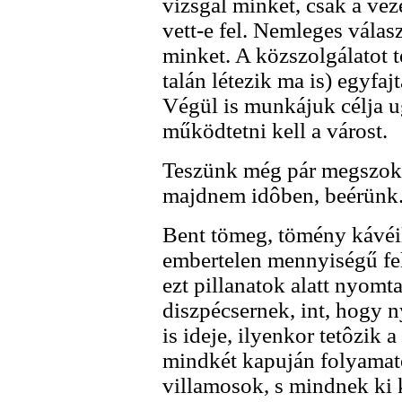
vizsgál minket, csak a vez
vett-e fel. Nemleges válas
minket. A közszolgálatot te
talán létezik ma is) egyfajt
Végül is munkájuk célja ug
működtetni kell a várost.
Teszünk még pár megszokot
majdnem idôben, beérünk
Bent tömeg, tömény kávéil
embertelen mennyiségű feke
ezt pillanatok alatt nyomt
diszpécsernek, int, hogy n
is ideje, ilyenkor tetôzik 
mindkét kapuján folyamato
villamosok, s mindnek ki k