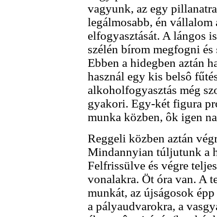
vagyunk, az egy pillanatr
legálmosabb, én vállalom 
elfogyasztását. A lángos i
szélén bírom megfogni és s
Ebben a hidegben aztán h
használ egy kis belsô fűté
alkoholfogyasztás még szo
gyakori. Egy-két figura pr
munka közben, ôk igen nag
Reggeli közben aztán végr
Mindannyian túljutunk a h
Felfrissülve és végre telje
vonalakra. Öt óra van. A t
munkát, az újságosok épp 
a pályaudvarokra, a vasgyá