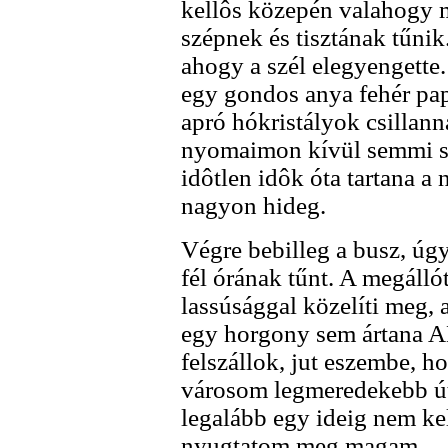
kellôs közepén valahogy m
szépnek és tisztának tűnik.
ahogy a szél elegyengette.
egy gondos anya fehér pap
apró hókristályok csillann
nyomaimon kívül semmi sem
idôtlen idôk óta tartana 
nagyon hideg.
Végre bebilleg a busz, úgy
fél órának tűnt. A megálló
lassúsággal közelíti meg, 
egy horgony sem ártana A
felszállok, jut eszembe, 
városom legmeredekebb úts
legalább egy ideig nem ke
nyugtatom meg magam.