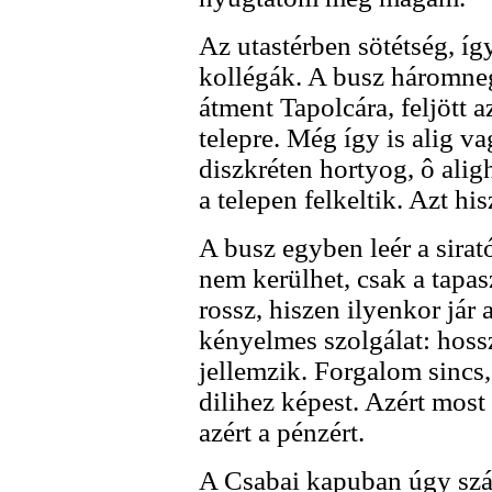
Az utastérben sötétség, íg
kollégák. A busz háromne
átment Tapolcára, feljött a
telepre. Még így is alig 
diszkréten hortyog, ô ali
a telepen felkeltik. Azt hi
A busz egyben leér a sirató
nem kerülhet, csak a tapa
rossz, hiszen ilyenkor jár
kényelmes szolgálat: hoss
jellemzik. Forgalom sincs
dilihez képest. Azért most
azért a pénzért.
A Csabai kapuban úgy szág