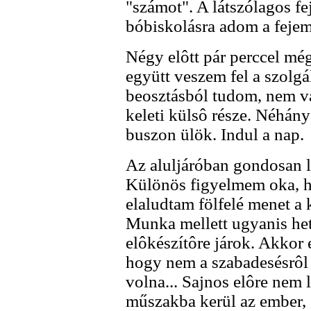
"számot". A látszólagos fe
bóbiskolásra adom a fejem
Négy elôtt pár perccel még
együtt veszem fel a szolgál
beosztásból tudom, nem val
keleti külsô része. Néhány
buszon ülök. Indul a nap.
Az aluljáróban gondosan l
Különös figyelmem oka, h
elaludtam fölfelé menet a 
Munka mellett ugyanis he
elôkészítôre járok. Akkor e
hogy nem a szabadesésrôl 
volna... Sajnos elôre nem 
műszakba kerül az ember, 