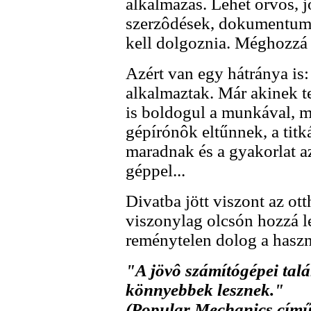
alkalmazás. Lehet orvos, 
szerzôdések, dokumentumo
kell dolgoznia. Méghozzá 
Azért van egy hátránya is:
alkalmaztak. Már akinek t
is boldogul a munkával, m
gépírónôk eltűnnek, a titk
maradnak és a gyakorlat az
géppel...
Divatba jött viszont az o
viszonylag olcsón hozzá l
reménytelen dolog a haszn
"A jövô számítógépei tal
könnyebbek lesznek."
(Popular Mechanics című 