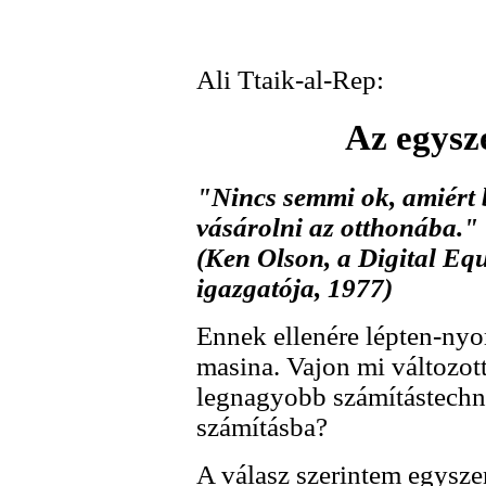
Ali Ttaik-al-Rep:
Az egysz
"Nincs semmi ok, amiért 
vásárolni az otthonába."
(Ken Olson, a Digital Equ
igazgatója, 1977)
Ennek ellenére lépten-nyom
masina. Vajon mi változott
legnagyobb számítástechni
számításba?
A válasz szerintem egyszer