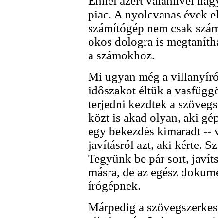
Ennél azért valamivel nag
piac. A nyolcvanas évek el
számítógép nem csak szám
okos dologra is megtaníth
a számokhoz.
Mi ugyan még a villanyíró
idôszakot éltük a vasfügg
terjedni kezdtek a szöveg
közt is akad olyan, aki gép
egy bekezdés kimaradt -- v
javításról azt, aki kérte.
Tegyünk be pár sort, javít
másra, de az egész dokume
írógépnek.
Márpedig a szövegszerkes