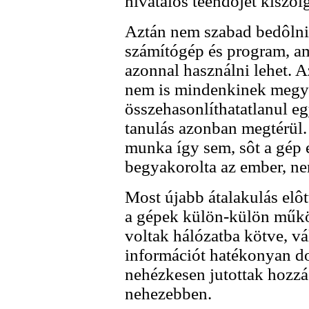
hivatalos teendôjét kiszolgá
Aztán nem szabad bedôlni
számítógép és program, am
azonnal használni lehet. Az
nem is mindenkinek megy 
összehasonlíthatatlanul eg
tanulás azonban megtérül
munka így sem, sôt a gép e
begyakorolta az ember, ne
Most újabb átalakulás elôt
a gépek külön-külön műkö
voltak hálózatba kötve, vá
információt hatékonyan dol
nehézkesen jutottak hozz
nehezebben.