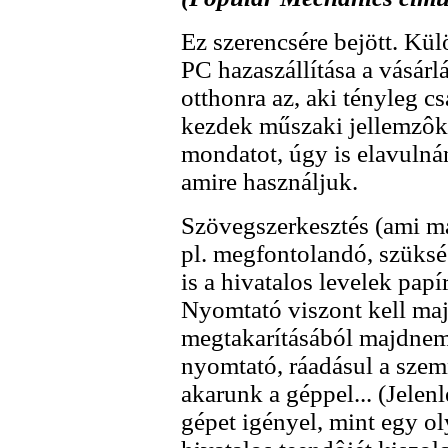
Ez szerencsére bejött. Kül
PC hazaszállítása a vásárl
otthonra az, aki tényleg c
kezdek műszaki jellemzôk 
mondatot, úgy is elavulnán
amire használjuk.
Szövegszerkesztés (ami ma
pl. megfontolandó, szüksé
is a hivatalos levelek papírj
Nyomtató viszont kell maj
megtakarításából majdnem 
nyomtató, ráadásul a szemn
akarunk a géppel... (Jelen
gépet igényel, mint egy o