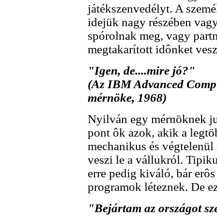
játékszenvedélyt. A szemé
idejük nagy részében vagy
spórolnak meg, vagy partn
megtakarított idônket veszi
"Igen, de....mire jó?"
(Az IBM Advanced Comput
mérnöke, 1968)
Nyilván egy mérnöknek jut
pont ôk azok, akik a legtö
mechanikus és végtelenül
veszi le a vállukról. Tipi
erre pedig kiváló, bár erô
programok léteznek. De ez
"Bejártam az országot szé