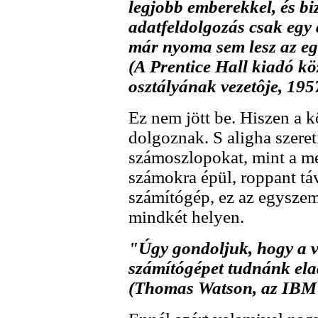
legjobb emberekkel, és bi
adatfeldolgozás csak egy 
már nyoma sem lesz az eg
(A Prentice Hall kiadó k
osztályának vezetôje, 195
Ez nem jött be. Hiszen a 
dolgoznak. S aligha szeret
számoszlopokat, mint a mé
számokra épül, roppant tá
számítógép, ez az egyszem
mindkét helyen.
"Úgy gondoljuk, hogy a v
számítógépet tudnánk ela
(Thomas Watson, az IBM 