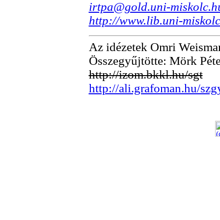
irtpa@gold.uni-miskolc.h
http://www.lib.uni-miskolc
Az idézetek Omri Weisma
Összegyűjtötte: Mörk Pét
http://izom.bkkl.hu/sgt
http://ali.grafoman.hu/szg