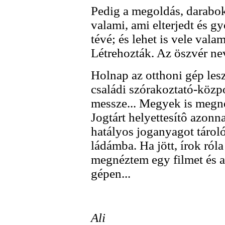
Pedig a megoldás, darabok
valami, ami elterjedt és gy
tévé; és lehet is vele vala
Létrehozták. Az öszvér ne
Holnap az otthoni gép lesz
családi szórakoztató-közp
messze... Megyek is megné
Jogtárt helyettesítô azonnal
hatályos joganyagot tároló
ládámba. Ha jött, írok ról
megnéztem egy filmet és a
gépen...
Ali