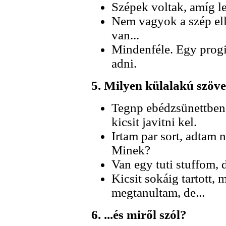
Szépek voltak, amíg le
Nem vagyok a szép elle
van...
Mindenféle. Egy progi 
adni.
5. Milyen külalakú szöveg
Tegnp ebédzsünettben
kicsit javitni kel.
Irtam par sort, adtam 
Minek?
Van egy tuti stuffom, 
Kicsit sokáig tartott, 
megtanultam, de...
6. ...és miről szól?