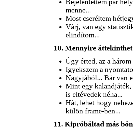
Bejelentettem pár hely
menne...
Most cseréltem hétjegy
Várj, van egy statiszti
elindítom...
10. Mennyire áttekinthet
Úgy érted, az a három
Igyekszem a nyomtatot
Nagyjából... Bár van e
Mint egy kalandjáték,
is eltévedek néha...
Hát, lehet hogy neheze
külön frame-ben...
11. Kipróbáltad más bö