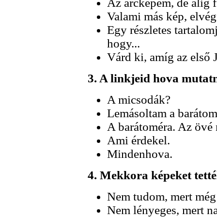
Az arcképem, de alig fé
Valami más kép, elvégr
Egy részletes tartalom
hogy...
Várd ki, amíg az első J
3. A linkjeid hova mutat
A micsodák?
Lemásoltam a barátomé
A barátoméra. Az övé
Ami érdekel.
Mindenhova.
4. Mekkora képeket tettél
Nem tudom, mert még ne
Nem lényeges, mert na