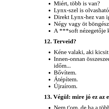
Miért, több is van?
Lynx-szel is olvasható
Direkt Lynx-hez van i
Négy vagy öt böngésző
A ***soft nézegetője 
12. Terveid?
Kéne valaki, aki kicsit
Innen-onnan összeszede
időm...
Bővítem.
Átépítem.
Újraírom.
13. Végül: mire jó ez az 
Nem t'om, de ha a több