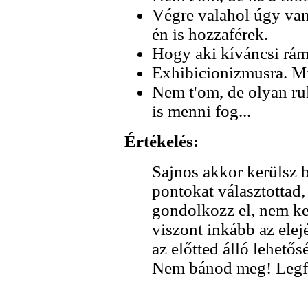
Végre valahol úgy van
én is hozzaférek.
Hogy aki kíváncsi rám
Exhibicionizmusra. Mi
Nem t'om, de olyan rul
is menni fog...
Értékelés:
Sajnos akkor kerülsz 
pontokat választottad,
gondolkozz el, nem ke
viszont inkább az elej
az előtted álló lehető
Nem bánod meg! Legfe