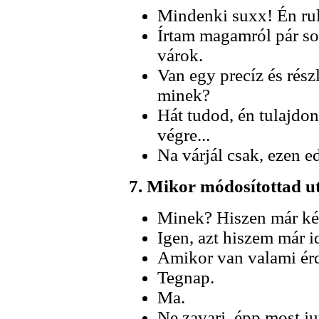
Mindenki suxx! Én rul
Írtam magamról pár sor
várok.
Van egy precíz és rész
minek?
Hát tudod, én tulajd
végre...
Na várjál csak, ezen 
7. Mikor módosítottad u
Minek? Hiszen már ké
Igen, azt hiszem már id
Amikor van valami érd
Tegnap.
Ma.
Ne zavarj, épp most ju