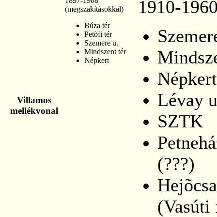
1897-1908
1910-196
(megszakításokkal)
Búza tér
Szemere
Petõfi tér
Szemere u.
Mindsze
Mindszent tér
Népkert
Népkert
Lévay u
Villamos
mellékvonal
SZTK
Petnehá
(???)
Hejõcs
(Vasúti 