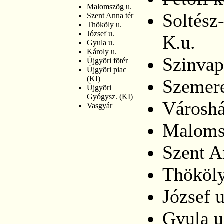
Malomszög u.
Soltész
Szent Anna tér
Thököly u.
József u.
K.u.
Gyula u.
Károly u.
Szinvap
Újgyõri fõtér
Újgyõri piac
(KI)
Szemere
Újgyõri
Gyógysz. (KI)
Városhá
Vasgyár
Maloms
Szent A
Thököly
József u
Gyula u