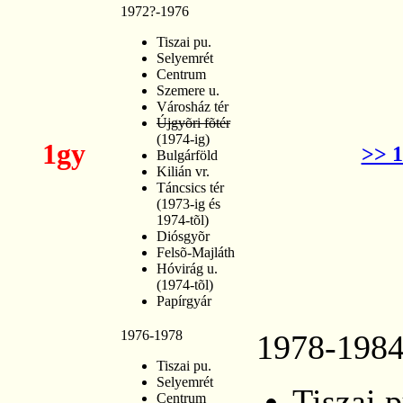
1972?-1976
Tiszai pu.
Selyemrét
Centrum
Szemere u.
Városház tér
Újgyõri fõtér
(1974-ig)
1gy
>> 
Bulgárföld
Kilián vr.
Táncsics tér
(1973-ig és
1974-tõl)
Diósgyõr
Felsõ-Majláth
Hóvirág u.
(1974-tõl)
Papírgyár
1976-1978
1978-198
Tiszai pu.
Selyemrét
Tiszai p
Centrum