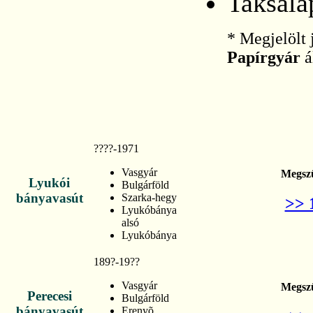
Taksalá
* Megjelölt 
Papírgyár
á
????-1971
Vasgyár
Megsz
Lyukói
Bulgárföld
bányavasút
Szarka-hegy
>> 
Lyukóbánya
alsó
Lyukóbánya
189?-19??
Vasgyár
Megsz
Perecesi
Bulgárföld
bányavasút
Erenyõ