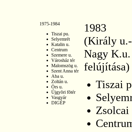
1975-1984
1983
Tiszai pu.
(Király u.
Selyemrét
Katalin u.
Centrum
Nagy K.u.
Szemere u.
Városház tér
felújítása)
Malomszög u.
Szent Anna tér
Aba u.
Tiszai p
Zoltán u.
Örs u.
Újgyõri fõtér
Selyemr
Vasgyár
DIGÉP
Zsolcai
Centru