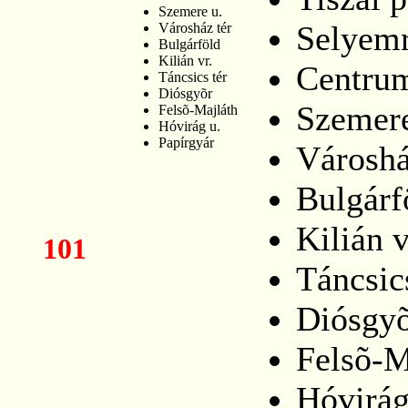
Szemere u.
Selyemr
Városház tér
Bulgárföld
Kilián vr.
Centru
Táncsics tér
Diósgyõr
Szemere
Felsõ-Majláth
Hóvirág u.
Papírgyár
Városhá
Bulgárf
Kilián v
101
Táncsic
Diósgy
Felsõ-M
Hóvirág