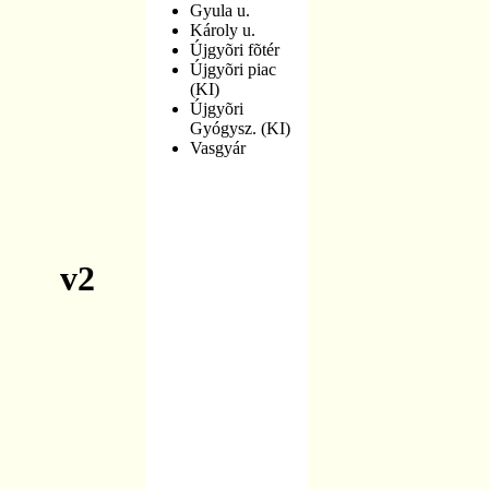
Gyula u.
Károly u.
Újgyõri fõtér
Újgyõri piac
(KI)
Újgyõri
Gyógysz. (KI)
Vasgyár
v2