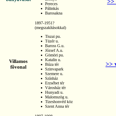
>> 
Pereces
Pálinkás
Barosakna
1897-1951?
(megszakításokkal)
Tiszai pu.
Tüzér u.
Baross G.u.
József A.u.
Gömöri pu.
Katalin u.
Villamos
>> 
Búza tér
fõvonal
Szinvapark
Szemere u.
Színház
Erzsébet tér
Városház tér
Hunyadi u.
Malomszög u.
Tizeshonvéd köz
Szent Anna tér