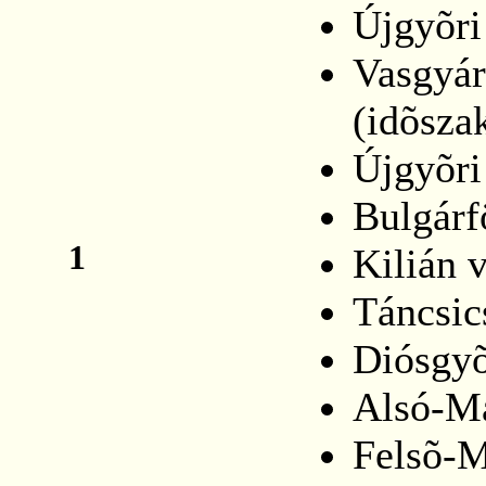
Újgyõri
Vasgyár
(idõsza
Újgyõri
Bulgárf
1
Kilián v
Táncsic
Diósgy
Alsó-Ma
Felsõ-M