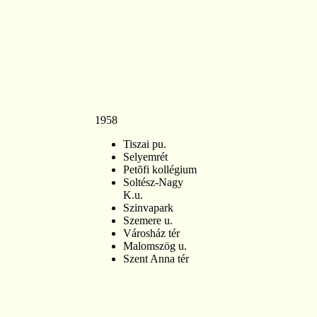
1958
Tiszai pu.
Selyemrét
Petõfi kollégium
Soltész-Nagy
K.u.
Szinvapark
Szemere u.
Városház tér
Malomszög u.
Szent Anna tér