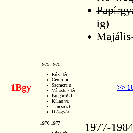
Papírgy
ig)
Majális
1975-1976
Búza tér
Centrum
1Bgy
Szemere u.
>> 1
Városház tér
Bulgárföld
Kilián vr.
Táncsics tér
Diósgyõr
1976-1977
1977-198