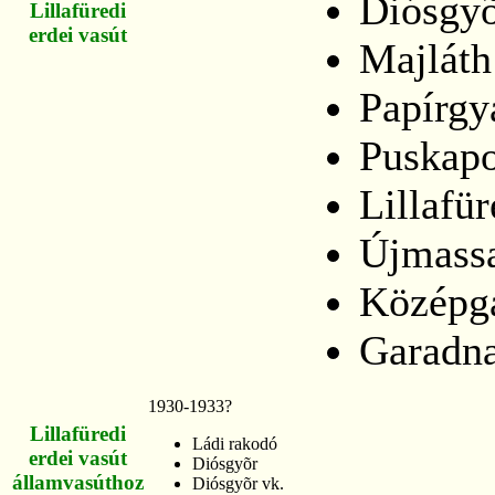
Diósgyõ
Lillafüredi
erdei vasút
Majláth
Papírgy
Puskap
Lillafü
Újmass
Középg
Garadn
1930-1933?
Lillafüredi
Ládi rakodó
erdei vasút
Diósgyõr
államvasúthoz
Diósgyõr vk.