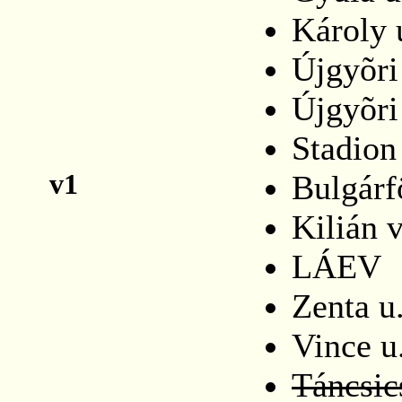
Károly 
Újgyõri
Újgyõri
Stadion
v1
Bulgárf
Kilián v
LÁEV
Zenta u
Vince u
Táncsic