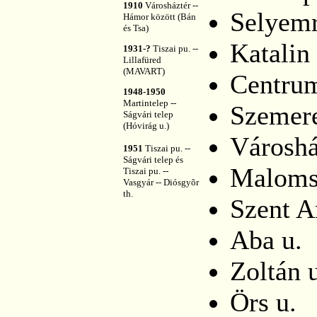
1910
Városháztér --
Selyemr
Hámor között (Bán
és Tsa)
Katalin 
1931-?
Tiszai pu. --
Lillafüred
(MAVART)
Centru
1948-1950
Martintelep --
Szemere
Ságvári telep
(Hóvirág u.)
Városhá
1951
Tiszai pu. --
Ságvári telep és
Maloms
Tiszai pu. --
Vasgyár -- Diósgyõr
th.
Szent A
Aba u.
Zoltán 
Örs u.