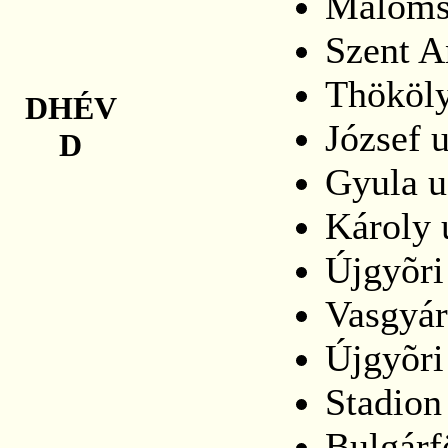
Maloms
Szent A
Thököly
DHÉV
József u
D
Gyula u
Károly 
Újgyõri
Vasgyár
Újgyõri
Stadion
Bulgárf