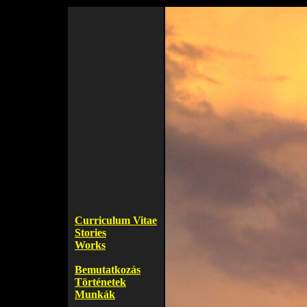
Curriculum Vitae
Stories
Works
Bemutatkozás
Történetek
Munkák